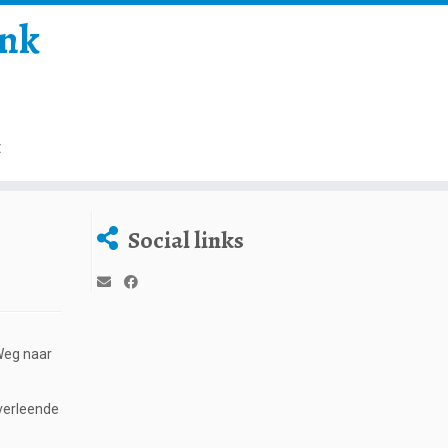
onk
t
Social links
Weg naar
verleende