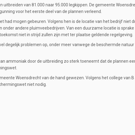
tallen uitbreiden van 81.000 naar 95.000 legkippen. De gemeente Woensdr
unning voor het eerste deel van de plannen verleend.
iet had mogen gebeuren. Volgens hen is de locatie van het bedrijf niet
en van onder andere pluimveebedrijven. Van een duurzame locatie is sprak
ekomst niet in strijd zullen zijn met ter plaatse geldende regelgeving.
wel degelijk problemen op, onder meer vanwege de beschermde natuur 
 van ammoniak door de uitbreiding zo sterk toeneemt dat de plannen ee
mingswet.
emeente Woensdrecht van de hand gewezen. Volgens het college van B 
chermingswet niet nodig.