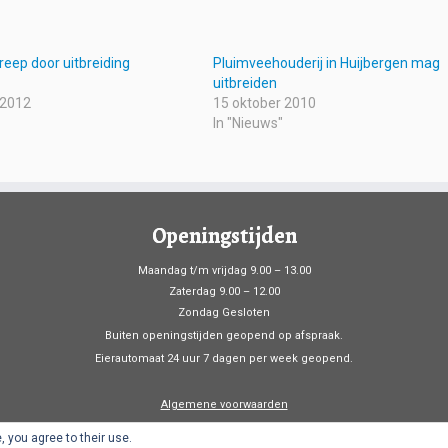
treep door uitbreiding
Pluimveehouderij in Huijbergen mag
uitbreiden
 2012
15 oktober 2010
In "Nieuws"
Openingstijden
Maandag t/m vrijdag 9.00 – 13.00
Zaterdag 9.00 – 12.00
Zondag Gesloten
Buiten openingstijden geopend op afspraak.
Eierautomaat 24 uur 7 dagen per week geopend.
Algemene voorwaarden
, you agree to their use.