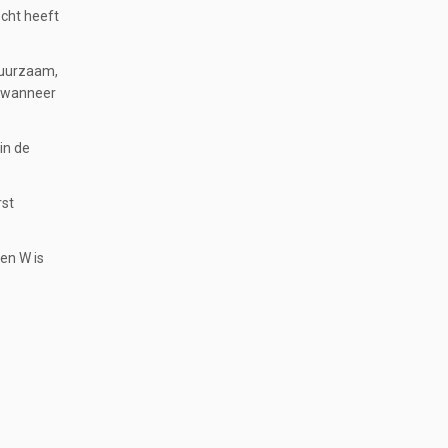
echt heeft
 duurzaam,
e wanneer
in de
rst
en W is