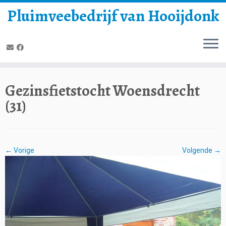
Pluimveebedrijf van Hooijdonk
Gezinsfietstocht Woensdrecht
(31)
← Vorige
Volgende →