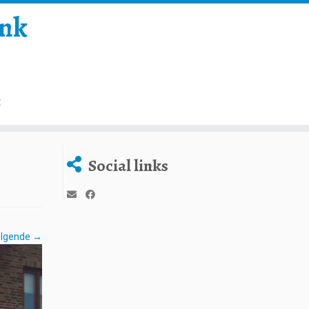
onk
t
Social links
lgende →