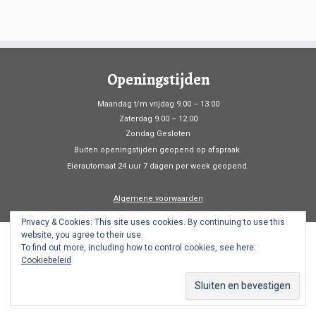
Openingstijden
Maandag t/m vrijdag 9.00 – 13.00
Zaterdag 9.00 – 12.00
Zondag Gesloten
Buiten openingstijden geopend op afspraak.
Eierautomaat 24 uur 7 dagen per week geopend.
Algemene voorwaarden
Privacy & Cookies: This site uses cookies. By continuing to use this
website, you agree to their use.
To find out more, including how to control cookies, see here:
·
© 2026
Pluimveebedrijf van Hooijdonk
·
Aangeboden door
·
Cookiebeleid
Ontworpen met de
Customizr thema
·
Terug naar boven